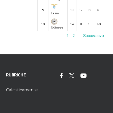
9
13
12
12
51
Lazio
10
14
8
15
50
Udinese
1
2
Successivo
RUBRICHE
Calcisticamente