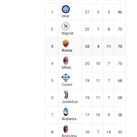
1
27
5
5
86
Inter
2
22
7
8
73
Napoli
3
22
4
11
70
Roma
4
20
10
7
70
Milan
5
19
11
7
68
Como
5
19
11
7
68
Juventus
7
17
13
9
58
Atalanta
8
16
7
14
55
Bologna