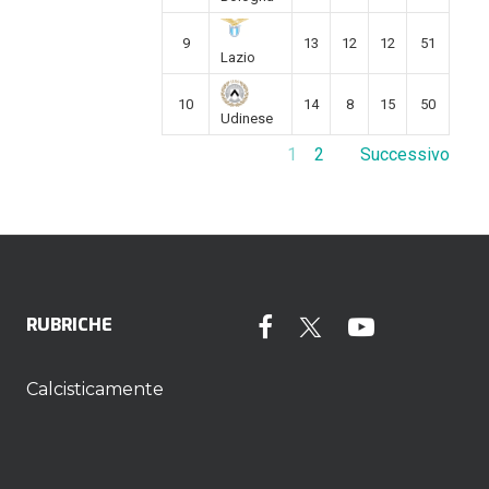
9
13
12
12
51
Lazio
10
14
8
15
50
Udinese
1
2
Successivo
RUBRICHE
Calcisticamente