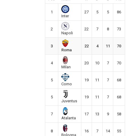
1
27
5
5
86
Inter
2
22
7
8
73
Napoli
3
22
4
11
70
Roma
4
20
10
7
70
Milan
5
19
11
7
68
Como
5
19
11
7
68
Juventus
7
17
13
9
58
Atalanta
8
16
7
14
55
Bologna