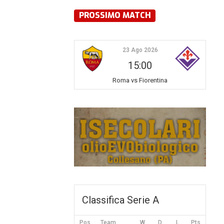
PROSSIMO MATCH
23 Ago 2026
15:00
Roma vs Fiorentina
Classifica Serie A
Pos
Team
W
D
L
Pts