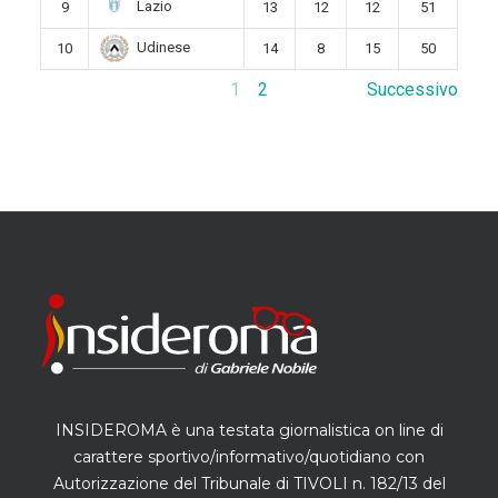
Lazio
9
13
12
12
51
Udinese
10
14
8
15
50
1
2
Successivo
INSIDEROMA è una testata giornalistica on line di
carattere sportivo/informativo/quotidiano con
Autorizzazione del Tribunale di TIVOLI n. 182/13 del