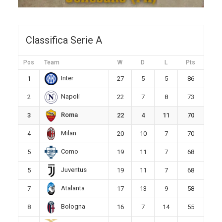
Classifica Serie A
Pos
Team
W
D
L
Pts
Inter
1
27
5
5
86
Napoli
2
22
7
8
73
Roma
3
22
4
11
70
Milan
4
20
10
7
70
Como
5
19
11
7
68
Juventus
5
19
11
7
68
Atalanta
7
17
13
9
58
Bologna
8
16
7
14
55