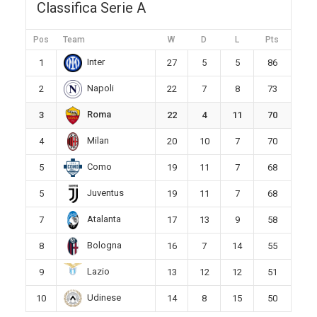
Classifica Serie A
Pos
Team
W
D
L
Pts
Inter
1
27
5
5
86
Napoli
2
22
7
8
73
Roma
3
22
4
11
70
Milan
4
20
10
7
70
Como
5
19
11
7
68
Juventus
5
19
11
7
68
Atalanta
7
17
13
9
58
Bologna
8
16
7
14
55
Lazio
9
13
12
12
51
Udinese
10
14
8
15
50