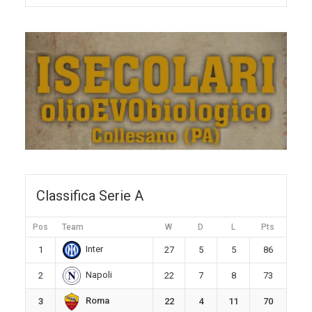
Classifica Serie A
Pos
Team
W
D
L
Pts
Inter
1
27
5
5
86
Napoli
2
22
7
8
73
Roma
3
22
4
11
70