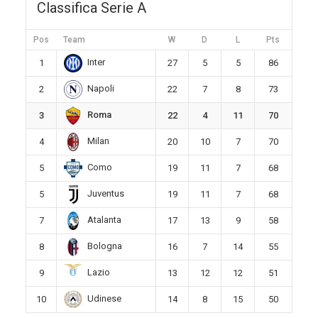
Classifica Serie A
Pos
Team
W
D
L
Pts
Inter
1
27
5
5
86
Napoli
2
22
7
8
73
Roma
3
22
4
11
70
Milan
4
20
10
7
70
Como
5
19
11
7
68
Juventus
5
19
11
7
68
Atalanta
7
17
13
9
58
Bologna
8
16
7
14
55
Lazio
9
13
12
12
51
Udinese
10
14
8
15
50