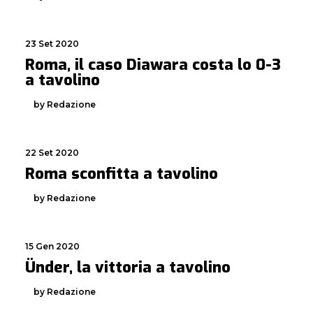
23 Set 2020
Roma, il caso Diawara costa lo 0-3
a tavolino
by Redazione
22 Set 2020
Roma sconfitta a tavolino
by Redazione
15 Gen 2020
Ünder, la vittoria a tavolino
by Redazione