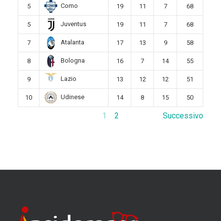
Como
5
19
11
7
68
Juventus
5
19
11
7
68
Atalanta
7
17
13
9
58
Bologna
8
16
7
14
55
Lazio
9
13
12
12
51
Udinese
10
14
8
15
50
1
2
Successivo