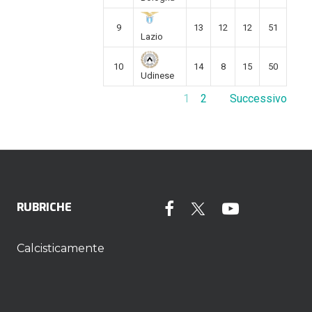
9
13
12
12
51
Lazio
10
14
8
15
50
Udinese
1
2
Successivo
RUBRICHE
Calcisticamente