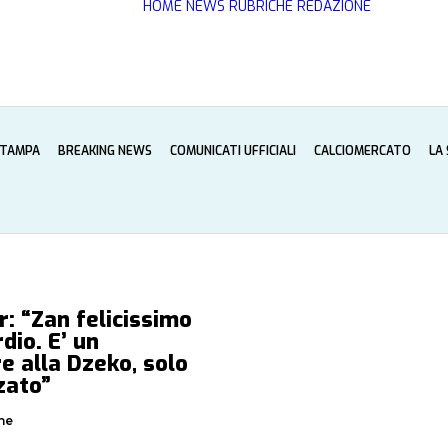
HOME
NEWS
RUBRICHE
REDAZIONE
STAMPA
BREAKING NEWS
COMUNICATI UFFICIALI
CALCIOMERCATO
LA
r: “Zan felicissimo
rdio. E’ un
e alla Dzeko, solo
zato”
ne