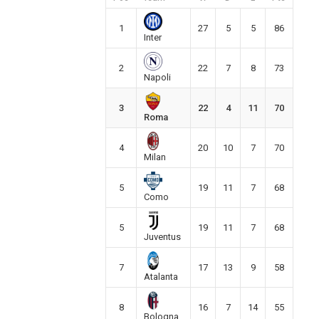
1
27
5
5
86
Inter
2
22
7
8
73
Napoli
3
22
4
11
70
Roma
4
20
10
7
70
Milan
5
19
11
7
68
Como
5
19
11
7
68
Juventus
7
17
13
9
58
Atalanta
8
16
7
14
55
Bologna