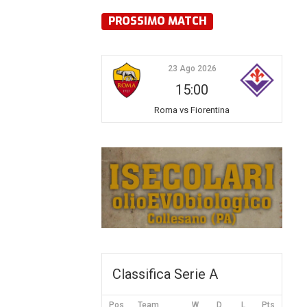
PROSSIMO MATCH
23 Ago 2026
15:00
Roma vs Fiorentina
Classifica Serie A
Pos
Team
W
D
L
Pts