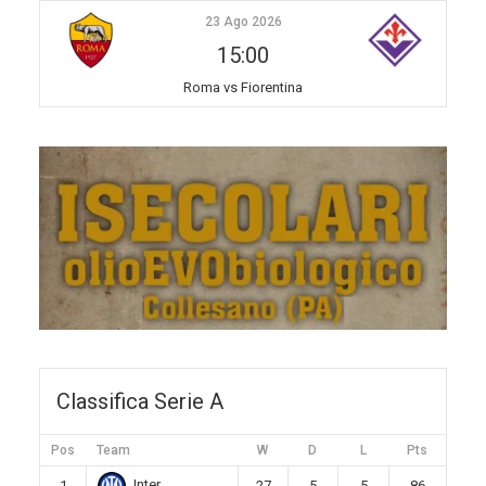
23 Ago 2026
15:00
Roma vs Fiorentina
Classifica Serie A
Pos
Team
W
D
L
Pts
Inter
1
27
5
5
86