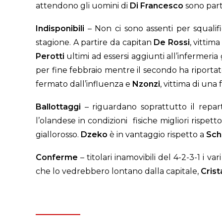
attendono gli uomini di
Di Francesco
sono part
Indisponibili
– Non ci sono assenti per squalifi
stagione. A partire da capitan
De Rossi
, vittim
Perotti
ultimi ad essersi aggiunti all’infermeri
per fine febbraio mentre il secondo ha riportat
fermato dall’influenza e
Nzonzi
, vittima di una
Ballottaggi
– riguardano soprattutto il reparto
l’olandese in condizioni fisiche migliori rispett
giallorosso.
Dzeko
è in vantaggio rispetto a
Sch
Conferme
– titolari inamovibili del 4-2-3-1 i var
che lo vedrebbero lontano dalla capitale,
Crist