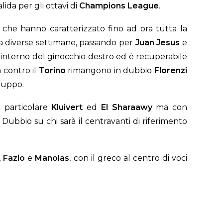
lida per gli ottavi di
Champions League
.
i che hanno caratterizzato fino ad ora tutta la
 da diverse settimane, passando per
Juan Jesus
e
co interno del ginocchio destro ed è recuperabile
 contro il
Torino
rimangono in dubbio
Florenzi
gruppo.
n particolare
Kluivert
ed
El Sharaawy
ma con
Dubbio su chi sarà il centravanti di riferimento
,
Fazio
e
Manolas
, con il greco al centro di voci