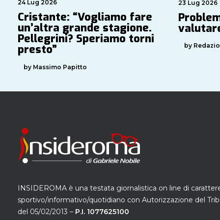
24 Lug 2026
23 Lug 2026
Cristante: “Vogliamo fare
Problem
un’altra grande stagione.
valutare
Pellegrini? Speriamo torni
by Redazi
presto”
by Massimo Papitto
INSIDEROMA è una testata giornalistica on line di caratter
sportivo/informativo/quotidiano con Autorizzazione del Trib
del 05/02/2013 –
P.I. 1077625100