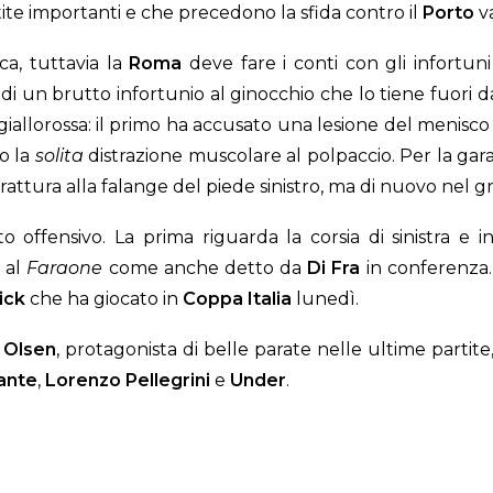
ite importanti e che precedono la sfida contro il
Porto
va
ca, tuttavia la
Roma
deve fare i conti con gli infortun
a di un brutto infortunio al ginocchio che lo tiene fuori
a giallorossa: il primo ha accusato una lesione del menis
o la
solita
distrazione muscolare al polpaccio. Per la gara
 frattura alla falange del piede sinistro, ma di nuovo nel 
 offensivo. La prima riguarda la corsia di sinistra e i
o al
Faraone
come anche detto da
Di Fra
in conferenza. 
ick
che ha giocato in
Coppa Italia
lunedì.
i
Olsen
, protagonista di belle parate nelle ultime partite
ante
,
Lorenzo Pellegrini
e
Under
.