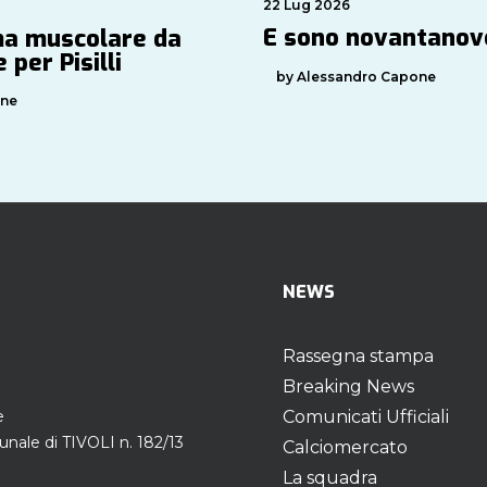
22 Lug 2026
E sono novantano
a muscolare da
 per Pisilli
by Alessandro Capone
one
NEWS
Rassegna stampa
Breaking News
e
Comunicati Ufficiali
unale di TIVOLI n. 182/13
Calciomercato
La squadra