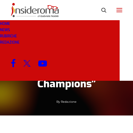
HOME
NEWS
28 MAR 2019
IN
BREAKING NEWS
1 MINUTO
RUBRICHE
REDAZIONE
Ancelotti: “Domenica
possiamo blindare
secondo posto e zona
Champions”
By
Redazione