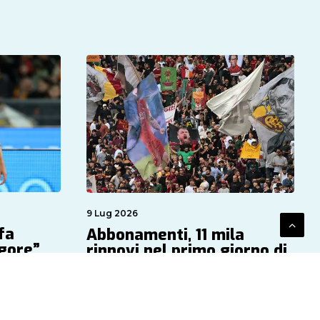
9 Lug 2026
fa
Abbonamenti, 11 mila
igore”
rinnovi nel primo giorno di
vendita
by Massimo Papitto