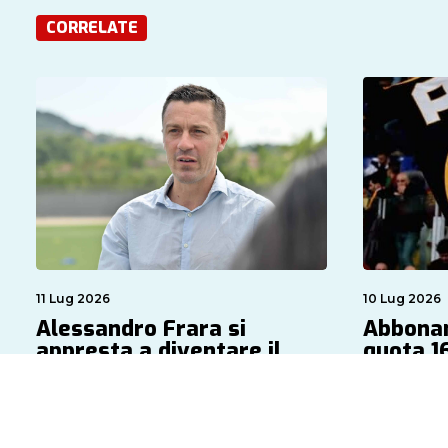
CORRELATE
11 Lug 2026
10 Lug 2026
Alessandro Frara si
Abbonam
appresta a diventare il
quota 16
nuovo club manager della
by Massimo
Roma
by Redazione