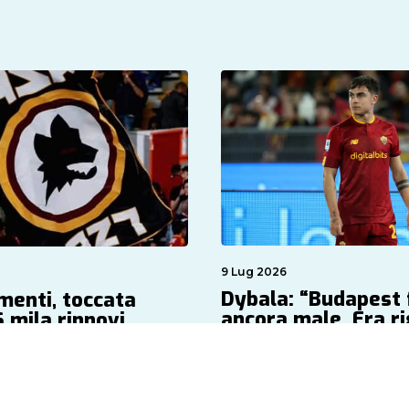
9 Lug 2026
Dybala: “Budapest 
enti, toccata
ancora male. Era r
 mila rinnovi
by Redazione
 Papitto