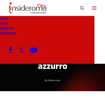
HOME
NEWS
5 SET 2019
IN
BREAKING NEWS
1 MINUTO
RUBRICHE
REDAZIONE
Armenia-Italia 1-3,
Pellegrini entra e
segna il secondo gol
azzurro
By
Redazione