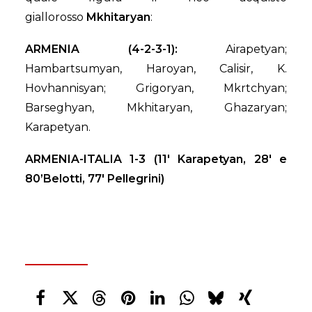
giallorosso
Mkhitaryan
:
ARMENIA (4-2-3-1):
Airapetyan;
Hambartsumyan, Haroyan, Calisir, K.
Hovhannisyan; Grigoryan, Mkrtchyan;
Barseghyan, Mkhitaryan, Ghazaryan;
Karapetyan.
ARMENIA-ITALIA 1-3 (11′ Karapetyan, 28′ e
80’Belotti, 77′ Pellegrini)