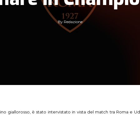
By
Redazione
zino giallorosso, è stato intervistato in vista del match tra Roma e