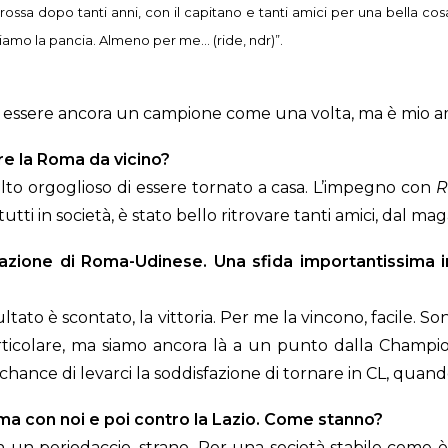
ssa dopo tanti anni, con il capitano e tanti amici per una bella cosa
bbiamo la pancia. Almeno per me… (ride, ndr)”.
e di essere ancora un campione come una volta, ma è mio a
re la Roma da vicino?
olto orgoglioso di essere tornato a casa. L’impegno con
R
tti in società, è stato bello ritrovare tanti amici, dal mag
azione di Roma-Udinese. Una sfida importantissima i
ltato è scontato, la vittoria. Per me la vincono, facile. 
rticolare, ma siamo ancora là a un punto dalla Champio
chance di levarci la soddisfazione di tornare in CL, quando
rima con noi e poi contro la Lazio. Come stanno?
 un periodaccio, strano. Per una società stabile come è