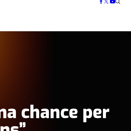
ma chance per
ons”