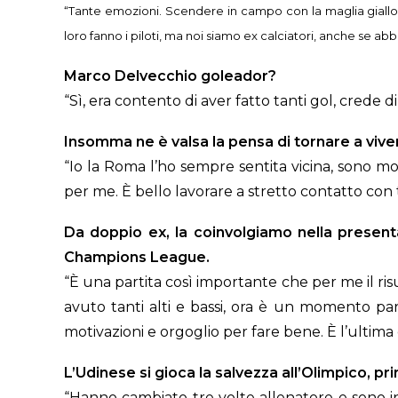
“Tante emozioni. Scendere in campo con la maglia gialloro
loro fanno i piloti, ma noi siamo ex calciatori, anche se a
Marco Delvecchio goleador?
“Sì, era contento di aver fatto tanti gol, cred
Insomma ne è valsa la pensa di tornare a vive
“Io la Roma l’ho sempre sentita vicina, sono m
per me. È bello lavorare a stretto contatto con tu
Da doppio ex, la coinvolgiamo nella present
Champions League.
“È una partita così importante che per me il risu
avuto tanti alti e bassi, ora è un momento pa
motivazioni e orgoglio per fare bene. È l’ultima 
L’Udinese si gioca la salvezza all’Olimpico, p
“Hanno cambiato tre volte allenatore e sono in