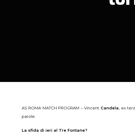
AS ROMA MATCH PROGRAM – Vincent
Candela
, ex ter
parole:
La sfida di ieri al Tre Fontane?