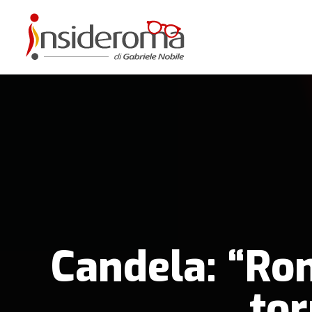
Candela: “Ro
tor