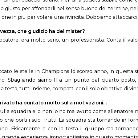
to giusto per affondarli nel senso buono del termine, nel
ne in più per volere una rivincita. Dobbiamo attaccarci a
lvezza, che giudizio ha del mister?
tore, era molto serio, un professionista. Conta il valor
cato le stelle in Champions lo scorso anno, in questa 
mo. Sbagliando siamo lì a un punto dal quarto posto,
esta, tutti insieme, compatti con il solo obiettivo di vin
rrivato ha puntato molto sulla motivazioni…
sulla squadra e io non lo ho mai avuto come allenatore no
 che porti i suoi frutti. La squadra sta tornando in for
o. Fisicamente e con la testa il gruppo sta tornando s
ua grande esperienza, importantissima in questo momento