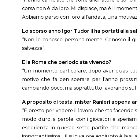
corsa non è da loro. Mi dispiace, ma è il momen
Abbiamo perso con loro all’andata, una motivazio
Lo scorso anno Igor Tudor li ha portati alla sa
“Non lo conosco personalmente. Conosco il gioca
salvezza”.
E la Roma che periodo sta vivendo?
“Un momento particolare; dopo aver quasi toc
motivo che fa ben sperare per l’anno prossi
cambiando poco, ma soprattutto lavorando sulla t
A proposito di testa, mister Ranieri appena a
“È presto per vedere il lavoro che sta facendo 
modo duro, a parole, con i giocatori e speriamo
esperienza in queste sette partite che mancan
importantissima… il suo valore aggiunto è la s