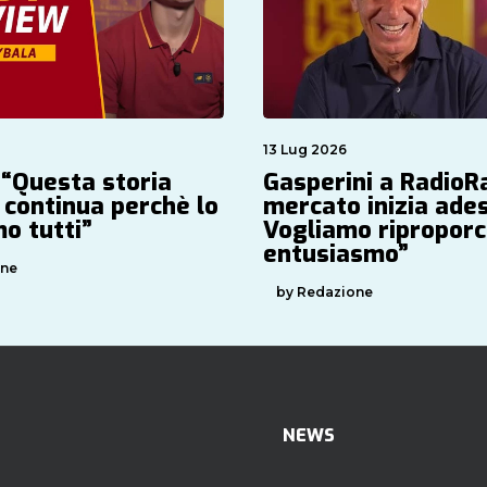
13 Lug 2026
 “Questa storia
Gasperini a RadioRai
 continua perchè lo
mercato inizia ade
o tutti”
Vogliamo riproporc
entusiasmo”
one
by Redazione
NEWS