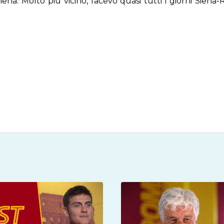
Siena. Molto più vicino, facevo quasi tutti i giorni Sie