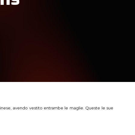
 Udinese, avendo vestito entrambe le maglie. Queste le sue