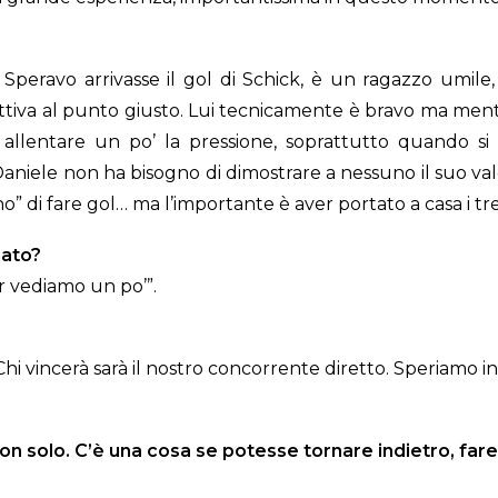
l. Speravo arrivasse il gol di Schick, è un ragazzo umi
attiva al punto giusto. Lui tecnicamente è bravo ma men
r allentare un po’ la pressione, soprattutto quando si
… Daniele non ha bisogno di dimostrare a nessuno il suo va
no” di fare gol… ma l’importante è aver portato a casa i tr
nato?
r vediamo un po’”.
 Chi vincerà sarà il nostro concorrente diretto. Speriamo
non solo. C’è una cosa se potesse tornare indietro, fa