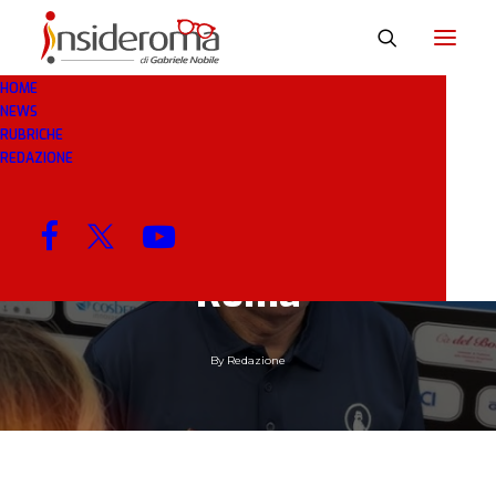
HOME
NEWS
RUBRICHE
28 MAG 2025
IN
BREAKING NEWS
1 MINUTO
REDAZIONE
Conto alla rovescia
per Gasperini alla
Roma
By
Redazione