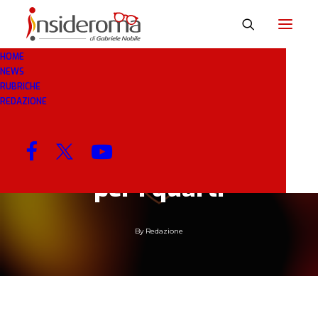
HOME
NEWS
RUBRICHE
9 GEN 2019
IN
BREAKING NEWS
1 MINUTO
REDAZIONE
Coppa Italia, martedì
prossimo i sorteggi
per i quarti
By
Redazione