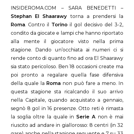
INSIDEROMA.COM – SARA BENEDETTI –
Stephan El Shaarawy
torna a prendersi la
Roma
. Contro il
Torino
il gol decisivo del 3-2,
condito da giocate e lampi che hanno riportato
alla mente il giocatore visto nella prima
stagione. Dando un’occhiata ai numeri ci si
rende conto di quanto fino ad ora El Shaarawy
sia stato pericoloso. Ben 18 occasioni create ma
poi pronto a regalare quella fase difensiva
della quale la
Roma
non può fare a meno. In
questa stagione sta ricalcando il suo arrivo
nella Capitale, quando acquistato a gennaio,
segnò 8 gol in 16 presenze. Otto reti è rimasta
la soglia oltre la quale in
Serie A
non è mai
riuscito ad andare in giallorosso: 8 centri (in 32
gare) anche nella stagione seguente e 7 su 33