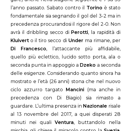
l’anno passato. Sabato contro il
Torino
è stato
fondamentale sia segnando il gol del 3-2 ma in
precedenza procurandosi il rigore del 2-0. Non
avrà il dribbling secco di
Perotti
, la rapidità di
Kluivert
o il tiro secco di
Under
ma rimane, per
Di Francesco
, l’attaccante più affidabile,
quello più eclettico, lucido sotto porta, ala o
seconda punta in appoggio a
Dzeko
a seconda
delle esigenze. Considerando quanto sinora ha
mostrato e l’età (26 anni) stona che nel nuovo
ciclo azzurro targato
Mancini
(ma anche in
precedenza con Di Biagio) sia rimasto a
guardare. L’ultima presenza in
Nazionale
risale
al 13 novembre del 2017, a quei disperati 28
minuti nei quali
Ventura
, buttandolo nella
mischia, gli chiese il miracolo contro la
Svezia
.