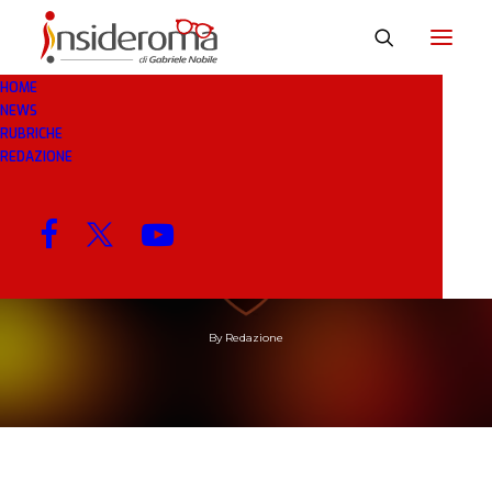
HOME
NEWS
RUBRICHE
REDAZIONE
21 GEN 2019
IN
BREAKING NEWS
2 MINUTI
El Shaarawy è l’arma
in più della Roma
By
Redazione