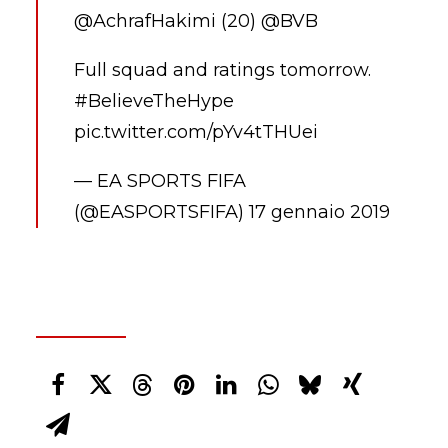
@AchrafHakimi
(20)
@BVB
Full squad and ratings tomorrow.
#BelieveTheHype
pic.twitter.com/pYv4tTHUei
— EA SPORTS FIFA
(@EASPORTSFIFA)
17 gennaio 2019