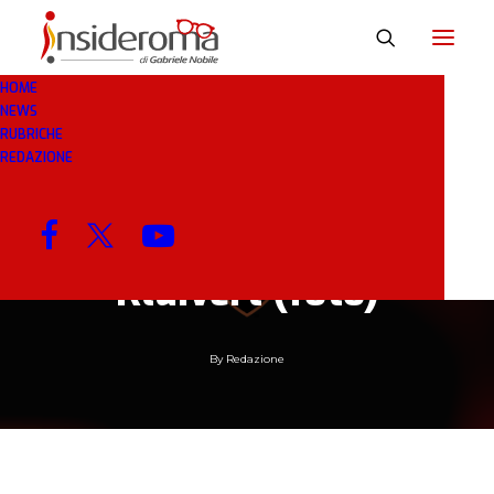
HOME
NEWS
RUBRICHE
17 GEN 2019
IN
BREAKING NEWS
1 MINUTO
REDAZIONE
FIFA Ultimate Team,
c’è anche Justin
Kluivert (foto)
By
Redazione