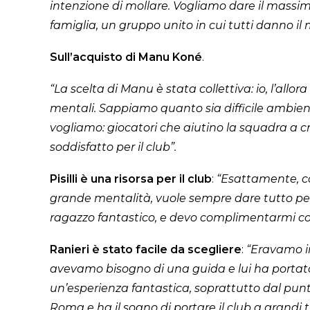
intenzione di mollare. Vogliamo dare il massi
famiglia, un gruppo unito in cui tutti danno il
Sull’acquisto di Manu Koné
.
“La scelta di Manu è stata collettiva: io, l’allo
mentali. Sappiamo quanto sia difficile ambient
vogliamo: giocatori che aiutino la squadra a cr
soddisfatto per il club”.
Pisilli è una risorsa per il club
:
“Esattamente, co
grande mentalità, vuole sempre dare tutto per il
ragazzo fantastico, e devo complimentarmi con 
Ranieri è stato facile da scegliere
:
“Eravamo in
avevamo bisogno di una guida e lui ha portato 
un’esperienza fantastica, soprattutto dal punt
Roma e ha il sogno di portare il club a grandi 