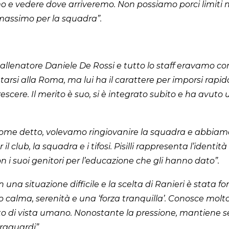
mo e vedere dove arriveremo. Non possiamo porci limit
 massimo per la squadra”.
ra allenatore Daniele De Rossi e tutto lo staff eravamo con
arsi alla Roma, ma lui ha il carattere per imporsi rapi
escere. Il merito è suo, si è integrato subito e ha avuto
me detto, volevamo ringiovanire la squadra e abbiamo p
 club, la squadra e i tifosi. Pisilli rappresenta l’ident
i suoi genitori per l’educazione che gli hanno dato”.
 una situazione difficile e la scelta di Ranieri è stata
calma, serenità e una ‘forza tranquilla’. Conosce molto 
o di vista umano. Nonostante la pressione, mantiene semp
traguardi”.