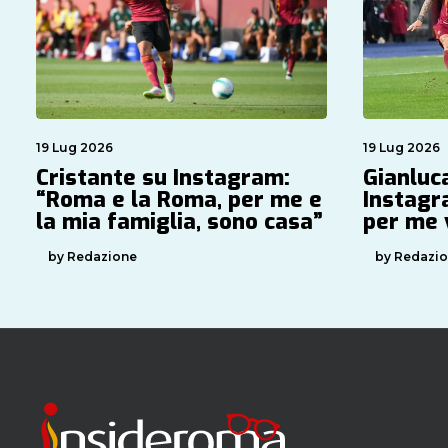
19 Lug 2026
19 Lug 2026
Cristante su Instagram:
Gianluc
“Roma e la Roma, per me e
Instagr
la mia famiglia, sono casa”
per me 
by Redazione
by Redazi