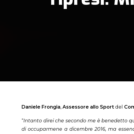
Daniele Frongia
,
Assessore allo Sport
del
Com
“
Intanto direi che secondo me è benedetto que
di occuparmene a dicembre 2016, ma essendo