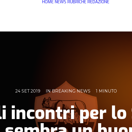
HOME
NEWS
RUBRICHE
REDAZIONE
24 SET 2019
IN
BREAKING NEWS
1 MINUTO
i incontri per l
Mi sembra un buo