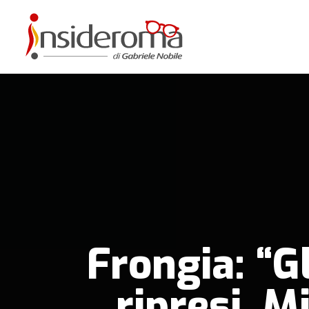
Frongia: “Gl
ripresi. 