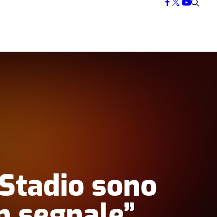
o Stadio sono
n segnale”