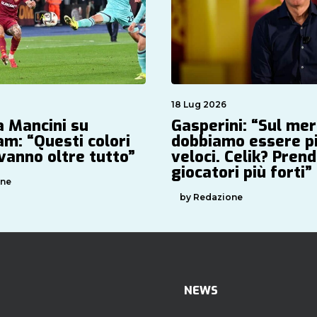
18 Lug 2026
a Mancini su
Gasperini: “Sul me
am: “Questi colori
dobbiamo essere p
vanno oltre tutto”
veloci. Celik? Pre
giocatori più forti”
one
by Redazione
NEWS