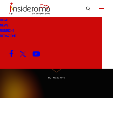
HOME
NEWS
RUBRICHE
REDAZIONE
21 GEN 2020
IN
BREAKING NEWS
1 MINUTI
I Friedkin a Milano per
comprare la Roma
By
Redazione