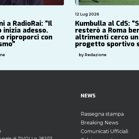
12 Lug 2026
i a RadioRai: “Il
Kumbulla al CdS: “
 inizia adesso.
resterò a Roma be
o riproporci con
altrimenti cerco un
asmo”
progetto sportivo 
one
by Redazione
NEWS
Rassegna stampa
Breaking News
e
Comunicati Ufficiali
unale di TIVOLI n. 182/13