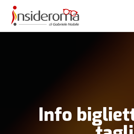
Info bigliet
tagl