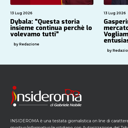
13 Lug 2026
13 Lug 2026
Dybala: “Questa storia
Gasperin
insieme continua perchè lo
mercato
volevamo tutti”
Vogliam
entusi
by Redazione
by Redazi
INSIDEROMA è una testata giornalistica on line di caratter
sportivo/informativo/quotidiano con Autorizzazione del Trib