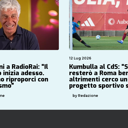
12 Lug 2026
i a RadioRai: “Il
Kumbulla al CdS: “
 inizia adesso.
resterò a Roma be
o riproporci con
altrimenti cerco un
asmo”
progetto sportivo 
one
by Redazione