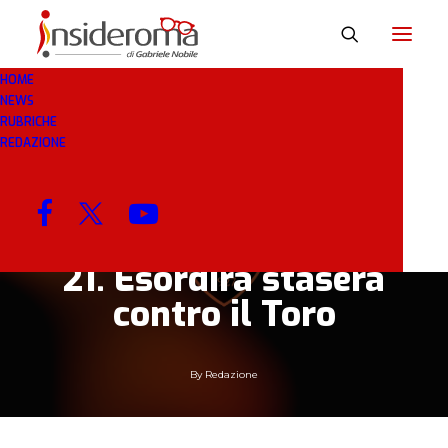
HOME
NEWS
29 LUG 2020
IN
BREAKING NEWS
1 MINUTI
RUBRICHE
REDAZIONE
La Roma presenta la
maglia da trasferta
per la stagione 2020-
21. Esordirà stasera
contro il Toro
By
Redazione