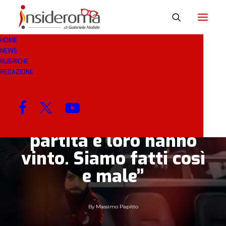
HOME
NEWS
23 GEN 2025
IN
BREAKING NEWS
1 MINUTO
RUBRICHE
REDAZIONE
Mister Ranieri a
SkySport: “Noi
abbiamo fatto la
partita e loro hanno
vinto. Siamo fatti così
e male”
By
Massimo Papitto