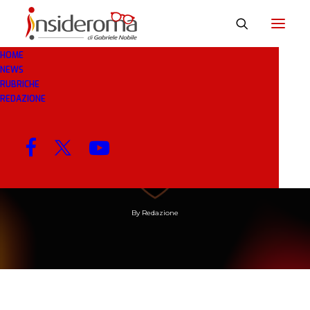
HOME
NEWS
RUBRICHE
REDAZIONE
14 GEN 2019
IN
BREAKING NEWS
1 MINUTI
Molto più di una
Coppa. Roma-Inter 2-1
By
Redazione