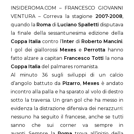
INSIDEROMA.COM – FRANCESCO GIOVANNI
VENTURA – Correva la stagione
2007-2008
,
quando la
Roma
di
Luciano Spalletti
disputava
la finale della sessantunesima edizione della
Coppa Italia
contro l’
Inter
di
Roberto Mancini
.
I gol dei giallorossi
Mexes
e
Perrotta
hanno
fatto alzare a capitan
Francesco Totti
la nona
Coppa Italia
del palmares romanista.
Al minuto 36 sugli sviluppi di un calcio
d’angolo battuto da
Pizarro
,
Mexes
è andato
incontro alla palla e ha sparato al volo di destro
sotto la traversa. Un gran gol che ha messo in
evidenza la distrazione difensiva dei nerazzurri:
nessuno ha seguito il francese, anche se tutti
sanno che sui corner va sempre in
avanti. Sempre la
Roma
trova all’inizio della