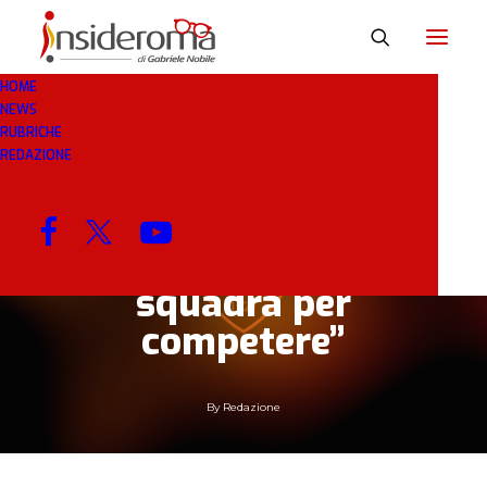
HOME
NEWS
26 SET 2020
IN
BREAKING NEWS
1 MINUTI
RUBRICHE
REDAZIONE
Pedro: “Sono molto
contento di essere qui.
Abbiamo una buona
squadra per
competere”
By
Redazione