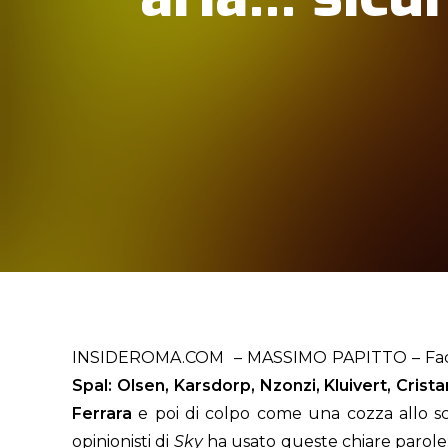
INSIDEROMA.COM – MASSIMO PAPITTO – Faccio 
Spal:
Olsen, Karsdorp, Nzonzi, Kluivert, Crist
Ferrara
e poi di colpo come una cozza allo sc
opinionisti di
Sky
ha usato queste chiare parole