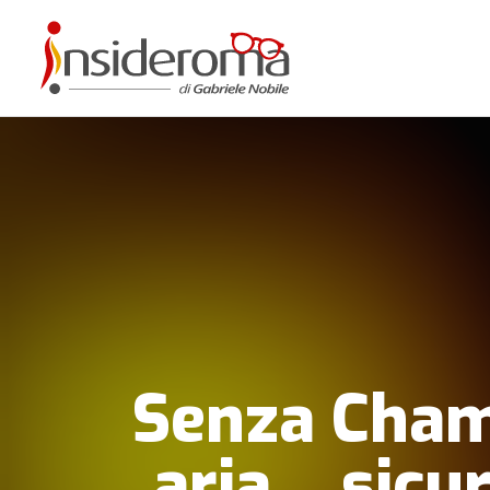
Senza Cham
aria… sicur