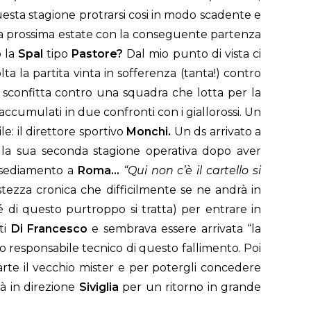
sta stagione protrarsi cosi in modo scadente e
lla prossima estate con la conseguente partenza
o la
Spal
tipo
Pastore?
Dal mio punto di vista ci
ta la partita vinta in sofferenza (tanta!) contro
ma sconfitta contro una squadra che lotta per la
i accumulati in due confronti con i giallorossi. Un
: il direttore sportivo
Monchi.
Un ds arrivato a
la sua seconda stagione operativa dopo aver
insediamento a
Roma…
“Qui non c’è il cartello si
tezza cronica che difficilmente se ne andrà in
 di questo purtroppo si tratta) per entrare in
ti
Di Francesco
e sembrava essere arrivata “la
ero responsabile tecnico di questo fallimento. Poi
parte il vecchio mister e per potergli concedere
à in direzione
Siviglia
per un ritorno in grande