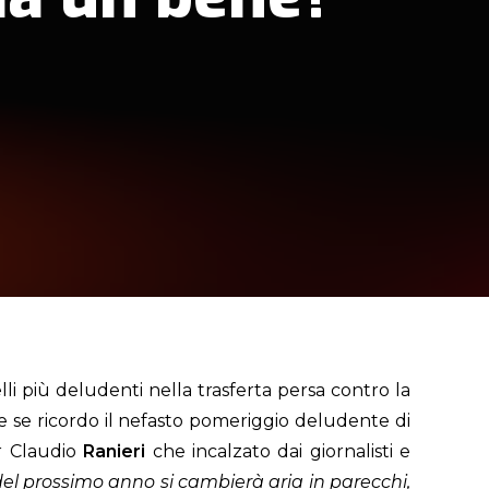
lli più deludenti nella trasferta persa contro la
 se ricordo il nefasto pomeriggio deludente di
er Claudio
Ranieri
che incalzato dai giornalisti e
del prossimo anno si cambierà aria in parecchi,