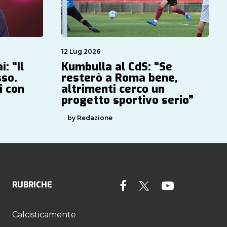
12 Lug 2026
: “Il
Kumbulla al CdS: “Se
sso.
resterò a Roma bene,
i con
altrimenti cerco un
progetto sportivo serio”
by Redazione
RUBRICHE
Calcisticamente