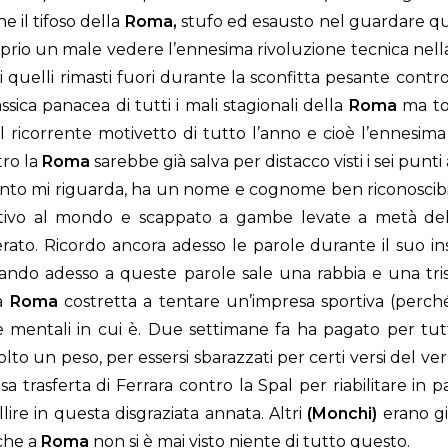
e il tifoso della
Roma,
stufo ed esausto nel guardare que
roprio un male vedere l’ennesima rivoluzione tecnica ne
di quelli rimasti fuori durante la sconfitta pesante contr
ssica panacea di tutti i mali stagionali della
Roma
ma tol
e al ricorrente motivetto di tutto l’anno e cioè l’ennesi
ro la
Roma
sarebbe già salva per distacco visti i sei punt
nto mi riguarda, ha un nome e cognome ben riconoscibile
rtivo al mondo e scappato a gambe levate a metà del
rato. Ricordo ancora adesso le parole durante il suo 
ando adesso a queste parole sale una rabbia e una tris
la
Roma
costretta a tentare un’impresa sportiva (perché
e mentali in cui è. Due settimane fa ha pagato per tut
 tolto un peso, per essersi sbarazzati per certi versi del v
 trasferta di Ferrara contro la Spal per riabilitare in 
lire in questa disgraziata annata. Altri
(Monchi)
erano gi
 che a
Roma
non si è mai visto niente di tutto questo.