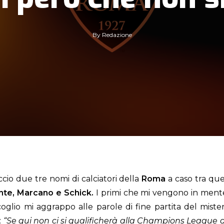
By
Redazione
due tre nomi di calciatori della
Roma
a caso tra que
ante, Marcano e Schick.
I primi che mi vengono in mente
oglio mi aggrappo alle parole di fine partita del mist
:
“Se qui non ci si qualificherà alla Champions League 