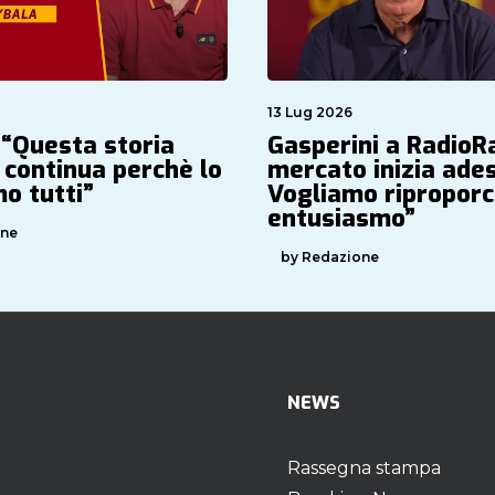
13 Lug 2026
 “Questa storia
Gasperini a RadioRai
 continua perchè lo
mercato inizia ade
o tutti”
Vogliamo riproporc
entusiasmo”
one
by Redazione
NEWS
Rassegna stampa