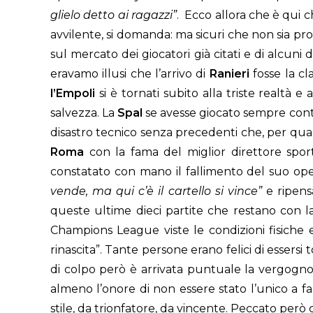
glielo detto ai ragazzi”
. Ecco allora che è qui ch
avvilente, si domanda: ma sicuri che non sia p
sul mercato dei giocatori già citati e di alcuni 
eravamo illusi che l’arrivo di
Ranieri
fosse la cla
l’Empoli
si è tornati subito alla triste realtà 
salvezza. La
Spal
se avesse giocato sempre cont
disastro tecnico senza precedenti che, per qua
Roma
con la fama del miglior direttore spo
constatato con mano il fallimento del suo ope
vende, ma qui c’è il cartello si vince”
e ripens
queste ultime dieci partite che restano con 
Champions League viste le condizioni fisiche 
rinascita”. Tante persone erano felici di essersi
di colpo però è arrivata puntuale la vergognosa
almeno l’onore di non essere stato l’unico a fal
stile, da trionfatore, da vincente. Peccato però