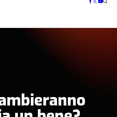
cambieranno
sia un bene?