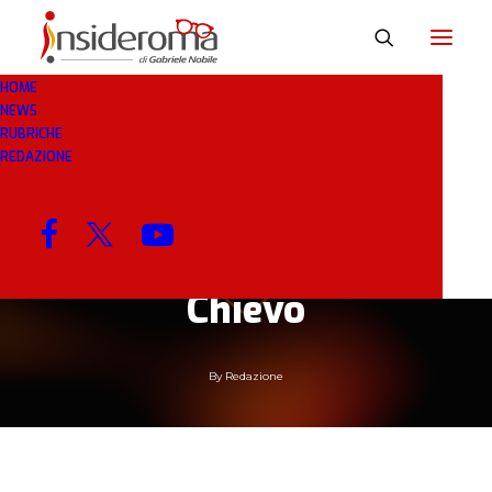
HOME
NEWS
10 GEN 2019
IN
BREAKING NEWS
1 MINUTO
RUBRICHE
REDAZIONE
Serie A, modifiche
negli orari di Genoa-
Milan e Juventus-
Chievo
By
Redazione