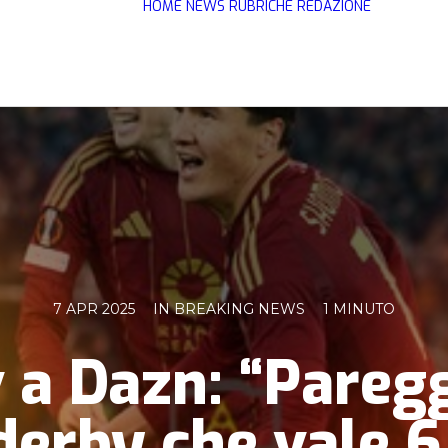
HOME
NEWS
RUBRICHE
REDAZIONE
7 APR 2025
IN
BREAKING NEWS
1 MINUTO
a Dazn: “Paregg
 derby che vale 6