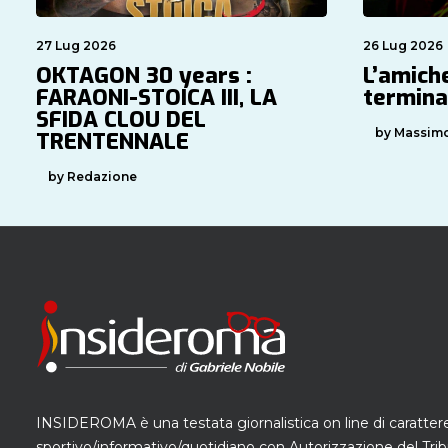
27 Lug 2026
26 Lug 2026
OKTAGON 30 years :
L’amich
FARAONI-STOICA III, LA
termina
SFIDA CLOU DEL
by Massimo
TRENTENNALE
by Redazione
INSIDEROMA è una testata giornalistica on line di caratter
sportivo/informativo/quotidiano con Autorizzazione del Trib