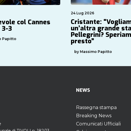
24 Lug 2026
Cristante: “Voglia
evole col Cannes
un’altra grande st
 3-3
Pellegrini? Speriam
 Papitto
presto”
by Massimo Papitto
NEWS
Rassegna stampa
Breaking News
e
Comunicati Ufficiali
unale di TIVOLI n. 182/13