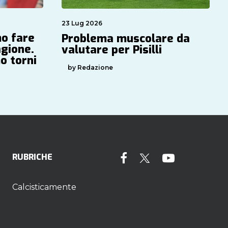
23 Lug 2026
mo fare
Problema muscolare da
agione.
valutare per Pisilli
o torni
by Redazione
RUBRICHE
Calcisticamente