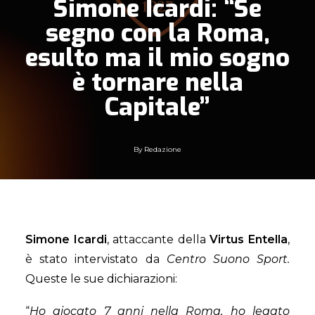
Simone Icardi: “Se
segno con la Roma,
esulto ma il mio sogno
è tornare nella
Capitale”
By
Redazione
Simone Icardi
, attaccante della
Virtus Entella
,
è stato intervistato da
Centro Suono Sport.
Queste le sue dichiarazioni:
“
Ho giocato 7 anni nella Roma, ho legato