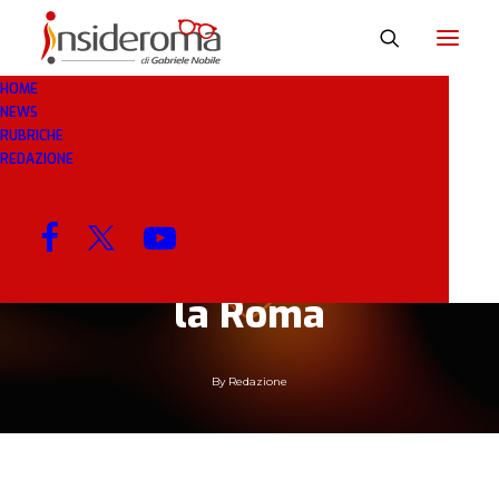
HOME
NEWS
18 APR 2019
IN
BREAKING NEWS
1 MINUTO
RUBRICHE
REDAZIONE
Stop di due/tre
settimane per Dybala.
Dovrebbe farcela per
la Roma
By
Redazione