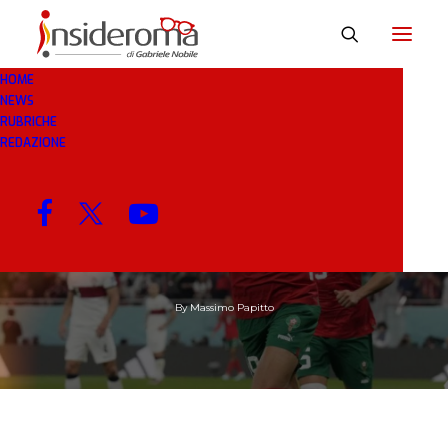
HOME
NEWS
RUBRICHE
REDAZIONE
10 LUG 2024
IN
CALCIOMERCATO
1 MINUTO
La Roma torna su El-
Nesyri
By
Massimo Papitto