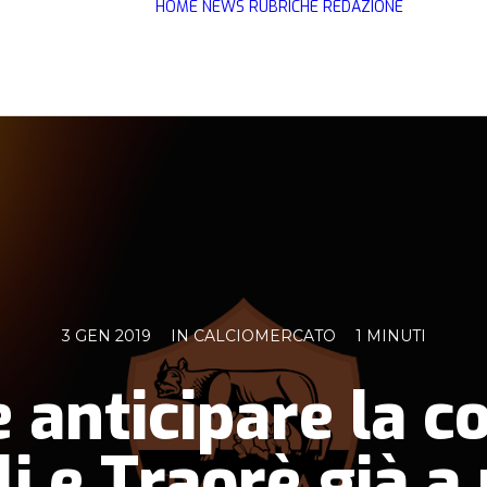
HOME
NEWS
RUBRICHE
REDAZIONE
3 GEN 2019
IN
CALCIOMERCATO
1 MINUTI
e anticipare la 
i e Traorè già a