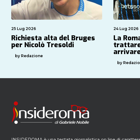
25 Lug 2026
24 Lug 2026
Richiesta alta del Bruges
La Roma
per Nicolò Tresoldi
trattare
arrivare
by Redazione
by Redazi
INSIDEROMA è una testata giornalistica on line di caratter