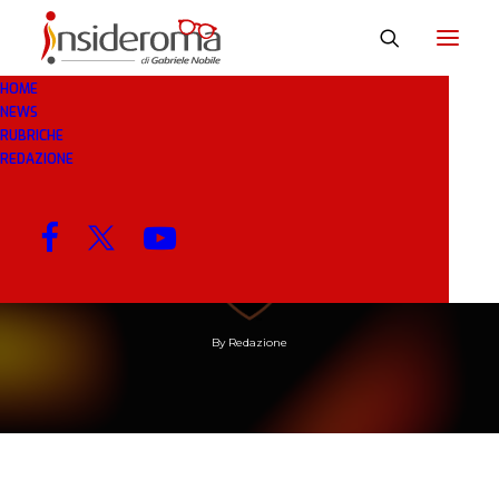
HOME
NEWS
RUBRICHE
REDAZIONE
30 APR 2020
IN
CALCIOMERCATO
1 MINUTO
Roma e Lipsia verso
l’accordo per Schick
By
Redazione