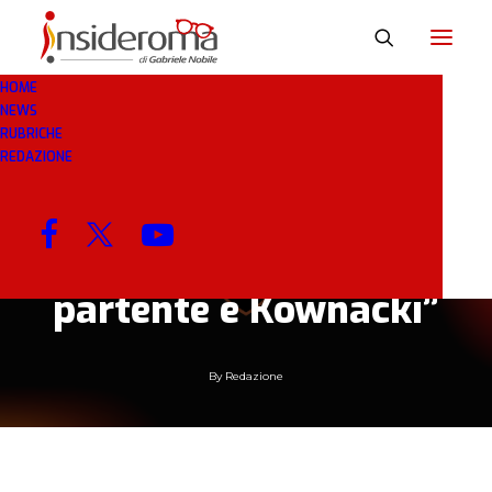
HOME
NEWS
19 GEN 2019
IN
CALCIOMERCATO
1 MINUTO
RUBRICHE
REDAZIONE
Sampdoria, all.
Giampaolo: “Tra Defrel
e Kownacki? Il
partente è Kownacki”
By
Redazione