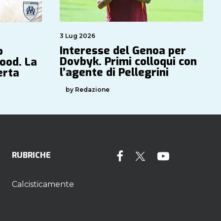
3 Lug 2026
Interesse del Genoa per
o
Dovbyk. Primi colloqui con
ood. La
l’agente di Pellegrini
erta
by Redazione
RUBRICHE
Calcisticamente