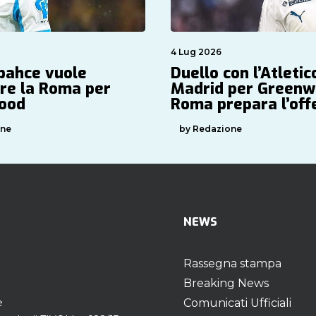
4 Lug 2026
rbahce vuole
Duello con l’Atletic
are la Roma per
Madrid per Greenw
ood
Roma prepara l’off
one
by Redazione
NEWS
Rassegna stampa
Breaking News
e
Comunicati Ufficiali