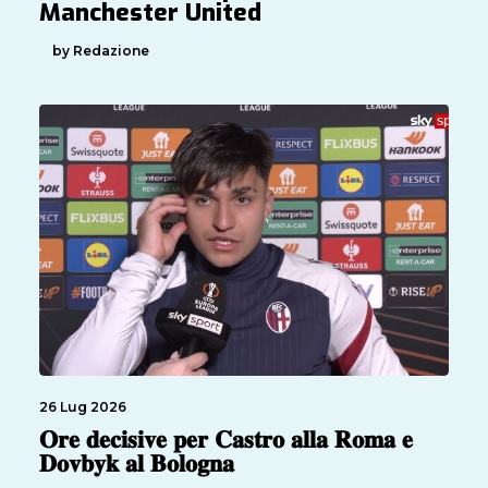
Manchester United
by Redazione
26 Lug 2026
𝐎𝐫𝐞 𝐝𝐞𝐜𝐢𝐬𝐢𝐯𝐞 𝐩𝐞𝐫 𝐂𝐚𝐬𝐭𝐫𝐨 𝐚𝐥𝐥𝐚 𝐑𝐨𝐦𝐚 𝐞
𝐃𝐨𝐯𝐛𝐲𝐤 𝐚𝐥 𝐁𝐨𝐥𝐨𝐠𝐧𝐚