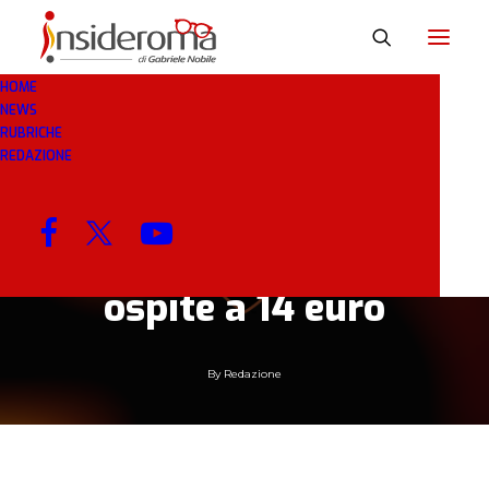
HOME
NEWS
21 GEN 2019
IN
MARKETING
1 MINUTI
RUBRICHE
REDAZIONE
Coppa Italia. La
Fiorentina venderà i
biglietti per il settore
ospite a 14 euro
By
Redazione