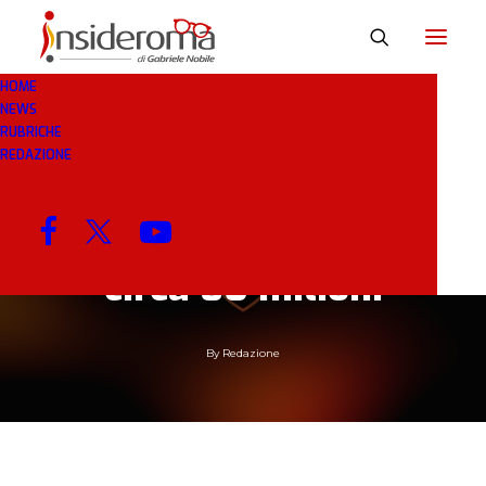
HOME
NEWS
RUBRICHE
23 GEN 2019
IN
MARKETING
2 MINUTI
REDAZIONE
I ricavi della Roma
sono migliorati di
circa 80 milioni
By
Redazione