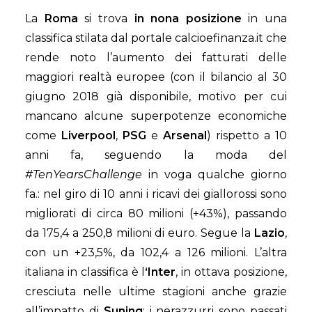
La
Roma
si trova
in nona posizione
in una
classifica stilata dal portale calcioefinanza.it che
rende noto l’aumento dei fatturati delle
maggiori realtà europee (con il bilancio al 30
giugno 2018 già disponibile, motivo per cui
mancano alcune superpotenze economiche
come
Liverpool
,
PSG
e
Arsenal
) rispetto a 10
anni fa, seguendo la moda del
#TenYearsChallenge
in voga qualche giorno
fa.: nel giro di 10 anni i ricavi dei giallorossi sono
migliorati di circa 80 milioni (+43%), passando
da 175,4 a 250,8 milioni di euro. Segue la
Lazio
,
con un +23,5%, da 102,4 a 126 milioni. L’altra
italiana in classifica è l
‘Inter
, in ottava posizione,
cresciuta nelle ultime stagioni anche grazie
all’impatto di
Suning
: i nerazzurri sono passati