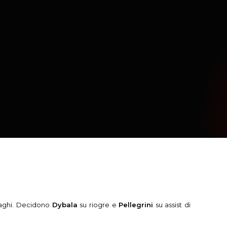
nzaghi. Decidono
Dybala
su riogre e
Pellegrini
su assist di