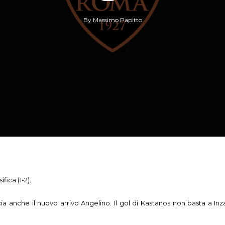
By
Massimo Papitto
fica (1-2).
a anche il nuovo arrivo Angelino. Il gol di Kastanos non basta a I