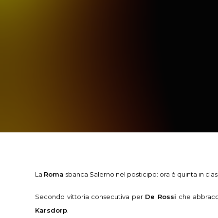
La
Roma
sbanca Salerno nel posticipo: ora è quinta in classi
Secondo vittoria consecutiva per
De Rossi
che abbracci
Karsdorp
.