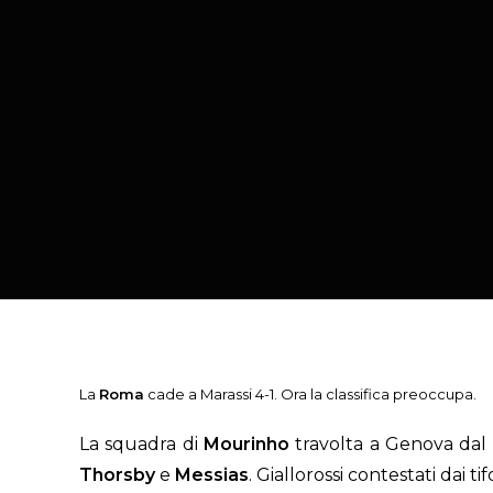
La
Roma
cade a Marassi 4-1. Ora la classifica preoccupa.
La squadra di
Mourinho
travolta a Genova dal
Thorsby
e
Messias
. Giallorossi contestati dai tif