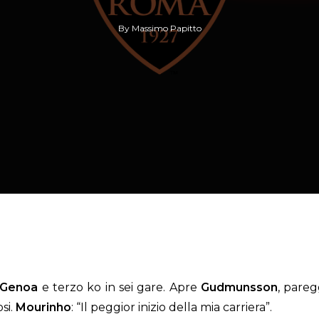
By
Massimo Papitto
Genoa
e terzo ko in sei gare. Apre
Gudmunsson
, pare
osi.
Mourinho
: “Il peggior inizio della mia carriera”.