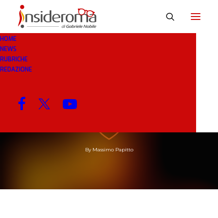
HOME
NEWS
RUBRICHE
REDAZIONE
28 DIC 2022
IN
RASSEGNA STAMPA
1 MINUTO
Roma, devi evitare la
crisi di gennaio
By
Massimo Papitto