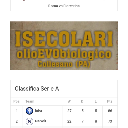
Roma vs Fiorentina
Classifica Serie A
Pos
Team
W
D
L
Pts
Inter
1
27
5
5
86
Napoli
2
22
7
8
73