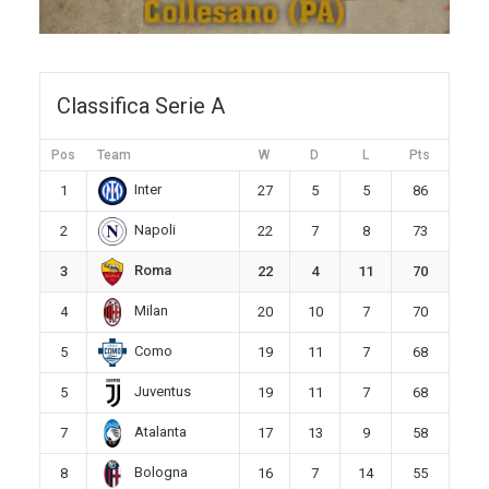
Classifica Serie A
Pos
Team
W
D
L
Pts
Inter
1
27
5
5
86
Napoli
2
22
7
8
73
Roma
3
22
4
11
70
Milan
4
20
10
7
70
Como
5
19
11
7
68
Juventus
5
19
11
7
68
Atalanta
7
17
13
9
58
Bologna
8
16
7
14
55