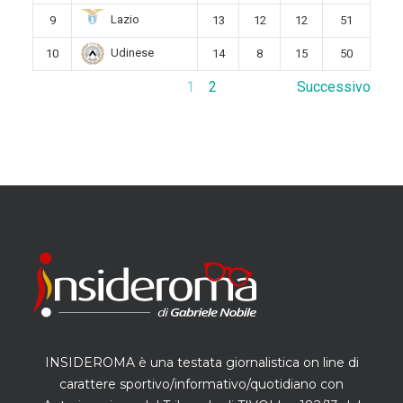
Lazio
9
13
12
12
51
Udinese
10
14
8
15
50
1
2
Successivo
INSIDEROMA è una testata giornalistica on line di
carattere sportivo/informativo/quotidiano con