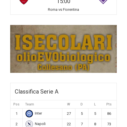
15:00
Roma vs Fiorentina
Classifica Serie A
Pos
Team
W
D
L
Pts
Inter
1
27
5
5
86
Napoli
2
22
7
8
73