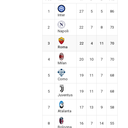
1
27
5
5
86
Inter
2
22
7
8
73
Napoli
3
22
4
11
70
Roma
4
20
10
7
70
Milan
5
19
11
7
68
Como
5
19
11
7
68
Juventus
7
17
13
9
58
Atalanta
8
16
7
14
55
Bologna