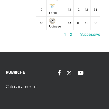
9
13
12
12
51
Lazio
10
14
8
15
50
Udinese
1
2
Successivo
RUBRICHE
Calcisticamente