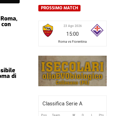
PROSSIMO MATCH
a Roma,
 con
23 Ago 2026
15:00
Roma vs Fiorentina
sibile
oma di
Classifica Serie A
Pos
Team
W
D
L
Pts