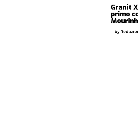
Granit X
primo co
Mourin
by Redazio