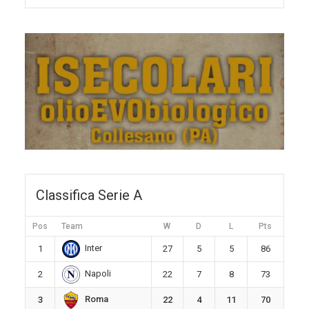
Classifica Serie A
Pos
Team
W
D
L
Pts
Inter
1
27
5
5
86
Napoli
2
22
7
8
73
Roma
3
22
4
11
70